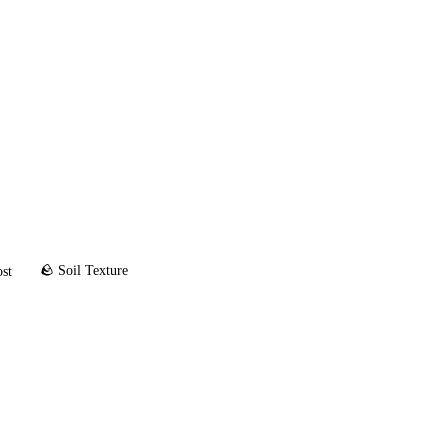
🪨 Soil Texture
ost