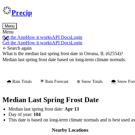
Precip
Menu
Menu
Get the App
How it works
API Docs
Login
Get the App
How it works
API Docs
Login
Search again
What is the median last spring frost date in Oreana, IL (62554)?
Median last spring frost date based on long-term climate normals.
🌧️ Rain Totals
☔ Rain Forecast
❄️ Snow Totals
🌨️ Snow Fore
Median Last Spring Frost Date
Median last spring frost date:
Apr 13
Day of year:
104
This date is based on long-term climate normals and is best used a
Nearby Locations