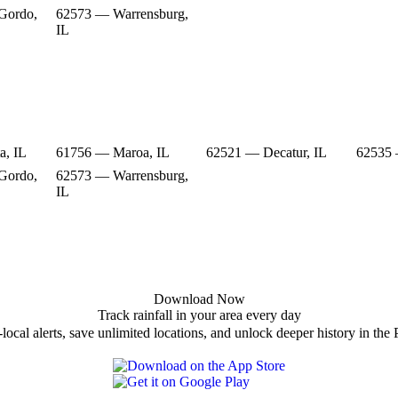
Gordo,
62573 — Warrensburg,
IL
a, IL
61756 — Maroa, IL
62521 — Decatur, IL
62535 
Gordo,
62573 — Warrensburg,
IL
Download Now
Track rainfall in your area every day
local alerts, save unlimited locations, and unlock deeper history in the 