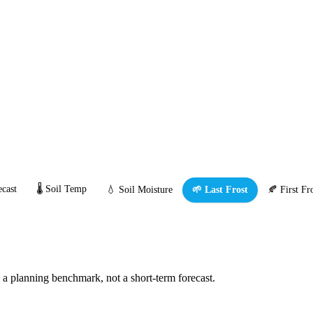
cast
🌡️ Soil Temp
💧 Soil Moisture
🌱 Last Frost
🍂 First Fr
s a planning benchmark, not a short-term forecast.