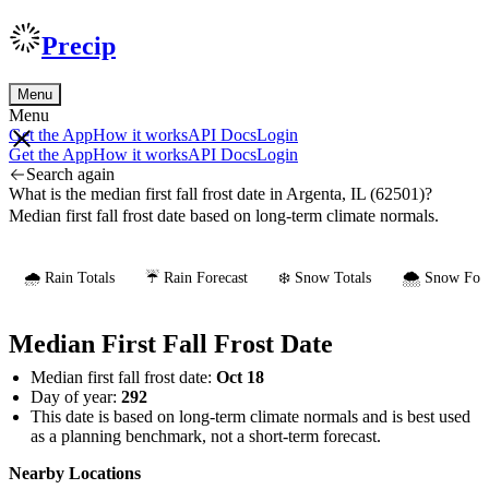
Precip
Menu
Menu
Get the App
How it works
API Docs
Login
Get the App
How it works
API Docs
Login
Search again
What is the median first fall frost date in Argenta, IL (62501)?
Median first fall frost date based on long-term climate normals.
🌧️ Rain Totals
☔ Rain Forecast
❄️ Snow Totals
🌨️ Snow Fore
Median First Fall Frost Date
Median first fall frost date:
Oct 18
Day of year:
292
This date is based on long-term climate normals and is best used
as a planning benchmark, not a short-term forecast.
Nearby Locations