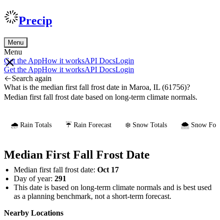
Precip
Menu
Menu
Get the App
How it works
API Docs
Login
Get the App
How it works
API Docs
Login
Search again
What is the median first fall frost date in Maroa, IL (61756)?
Median first fall frost date based on long-term climate normals.
🌧️ Rain Totals
☔ Rain Forecast
❄️ Snow Totals
🌨️ Snow Fore
Median First Fall Frost Date
Median first fall frost date:
Oct 17
Day of year:
291
This date is based on long-term climate normals and is best used
as a planning benchmark, not a short-term forecast.
Nearby Locations