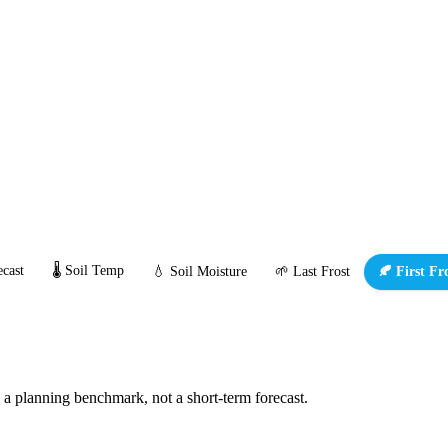
cast
🌡️ Soil Temp
💧 Soil Moisture
🌱 Last Frost
🍂 First Fr
s a planning benchmark, not a short-term forecast.