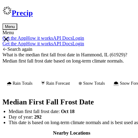
Precip
Menu
Menu
Get the App
How it works
API Docs
Login
Get the App
How it works
API Docs
Login
Search again
What is the median first fall frost date in Hammond, IL (61929)?
Median first fall frost date based on long-term climate normals.
🌧️ Rain Totals
☔ Rain Forecast
❄️ Snow Totals
🌨️ Snow Fore
Median First Fall Frost Date
Median first fall frost date:
Oct 18
Day of year:
292
This date is based on long-term climate normals and is best used a
Nearby Locations